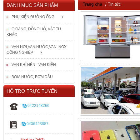
Trang chủ
/ Tin tức
DANH MỤC SẢN PHẨM
PHỤ KIỆN ĐƯỜNG ỐNG
GIOĂNG, ĐỒNG HỒ, VẬT TƯ
KHÁC
VAN HƠI,VAN NƯỚC,VAN INOX
CÔNG NGHIỆP
VAN KHÍ NÉN - VAN ĐIỆN
BƠM NƯỚC, BƠM DẦU
HỖ TRỢ TRỰC TUYẾN
0422148266
0436423887