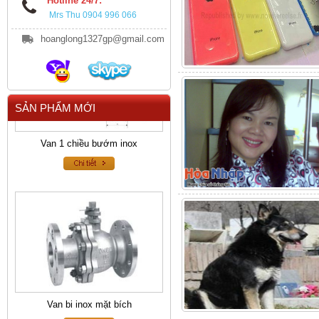
Hotline 24/7:
Mrs Thu 0904 996 066
hoanglong1327gp@gmail.com
SẢN PHẨM MỚI
Van 1 chiều bướm inox
Van bi inox mặt bích