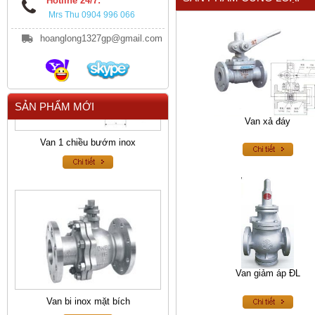
Hotline 24/7:
Mrs Thu 0904 996 066
hoanglong1327gp@gmail.com
SẢN PHẨM MỚI
Van xả đáy
Van 1 chiều bướm inox
Van giảm áp ĐL
Van bi inox mặt bích