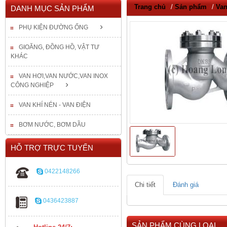
Trang chủ
/
Sản phẩm
/
Van
DANH MỤC SẢN PHẨM
PHỤ KIỆN ĐƯỜNG ỐNG
GIOĂNG, ĐỒNG HỒ, VẬT TƯ
KHÁC
VAN HƠI,VAN NƯỚC,VAN INOX
CÔNG NGHIỆP
VAN KHÍ NÉN - VAN ĐIỆN
BƠM NƯỚC, BƠM DẦU
HỖ TRỢ TRỰC TUYẾN
0422148266
Chi tiết
Đánh giá
0436423887
SẢN PHẨM CÙNG LOẠI