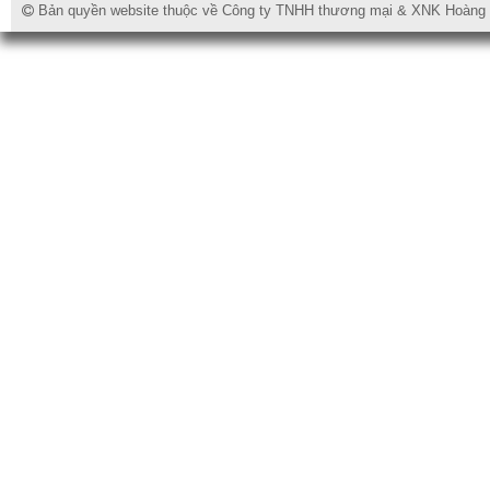
Bản quyền website thuộc về Công ty TNHH thương mại & XNK Hoàng Lo
Van cửa chặn inox
Van 1 chiều hơi thép