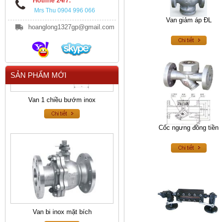
Hotline 24/7:
Mrs Thu 0904 996 066
Van giảm áp ĐL
hoanglong1327gp@gmail.com
SẢN PHẨM MỚI
Van 1 chiều bướm inox
Cốc ngưng đồng tiền
Van bi inox mặt bích