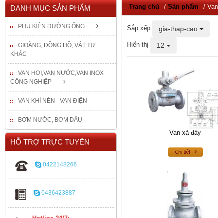
Trang chủ
/
Sản phẩm
/ Va
DANH MỤC SẢN PHẨM
PHỤ KIỆN ĐƯỜNG ỐNG
Sắp xếp
gia-thap-cao
Hiển thị
12
GIOĂNG, ĐỒNG HỒ, VẬT TƯ
KHÁC
VAN HƠI,VAN NƯỚC,VAN INOX
CÔNG NGHIỆP
VAN KHÍ NÉN - VAN ĐIỆN
BƠM NƯỚC, BƠM DẦU
Van xả đáy
HỖ TRỢ TRỰC TUYẾN
0422148266
0436423887