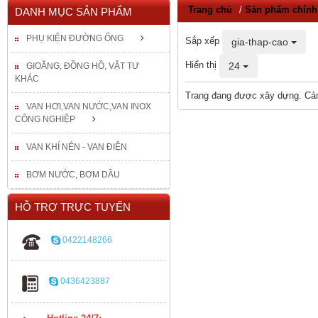
Trang chủ
/
Sản phẩm chính
DANH MỤC SẢN PHẨM
PHỤ KIỆN ĐƯỜNG ỐNG
Sắp xếp
gia-thap-cao
Hiển thị
24
GIOĂNG, ĐỒNG HỒ, VẬT TƯ
KHÁC
Trang đang được xây dựng. Cả
VAN HƠI,VAN NƯỚC,VAN INOX
CÔNG NGHIỆP
VAN KHÍ NÉN - VAN ĐIỆN
BƠM NƯỚC, BƠM DẦU
HỖ TRỢ TRỰC TUYẾN
0422148266
0436423887