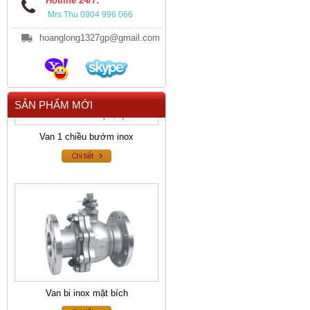
Hotline 24/7:
Mrs Thu 0904 996 066
hoanglong1327gp@gmail.com
SẢN PHẨM MỚI
Van 1 chiều bướm inox
Van bi inox mặt bích