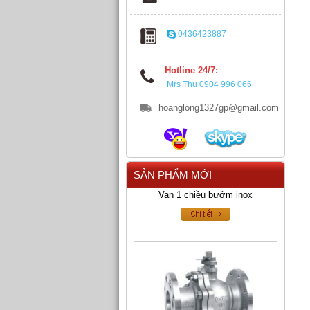
0436423887
Hotline 24/7:
Mrs Thu 0904 996 066
hoanglong1327gp@gmail.com
SẢN PHẨM MỚI
Van 1 chiều bướm inox