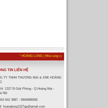
* HOÀNG LONG | Nhà cung cấp hàng đầu về van inox - Van hơi - V
NG TIN LIÊN HỆ
G TY TNHH THƯƠNG MẠI & XNK HOÀNG
G
chỉ: 1327 Đ.Giải Phóng - Q.Hoàng Mai -
à Nội
043 642 3887 - 0904996066
l: hoanglong1327gp@gmail.com