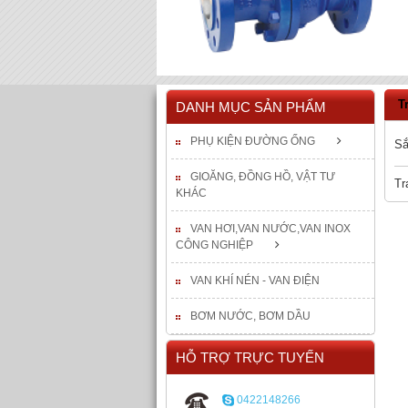
T
DANH MỤC SẢN PHẨM
PHỤ KIỆN ĐƯỜNG ỐNG
Sắ
GIOĂNG, ĐỒNG HỒ, VẬT TƯ
Tr
KHÁC
VAN HƠI,VAN NƯỚC,VAN INOX
CÔNG NGHIỆP
VAN KHÍ NÉN - VAN ĐIỆN
BƠM NƯỚC, BƠM DẦU
HỖ TRỢ TRỰC TUYẾN
0422148266