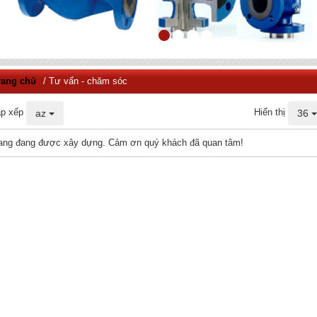
rang chủ
/ Tư vấn - chăm sóc
p xếp
Hiển thị
az
36
ang đang được xây dựng. Cảm ơn quý khách đã quan tâm!