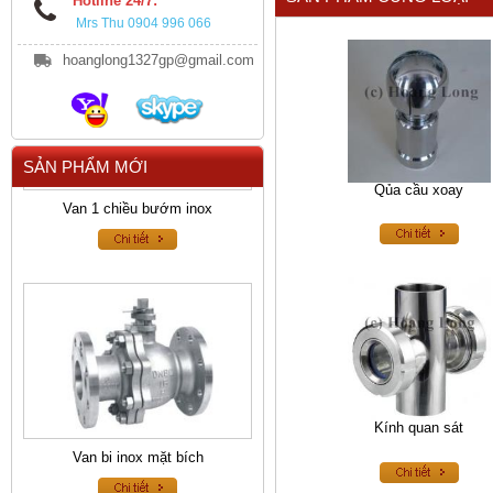
Hotline 24/7:
Mrs Thu 0904 996 066
hoanglong1327gp@gmail.com
SẢN PHẨM MỚI
Qủa cầu xoay
Van 1 chiều bướm inox
Kính quan sát
Van bi inox mặt bích