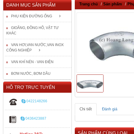
Trang chủ
/
Sản phẩm
/
Phụ
DANH MỤC SẢN PHẨM
PHỤ KIỆN ĐƯỜNG ỐNG
GIOĂNG, ĐỒNG HỒ, VẬT TƯ
KHÁC
VAN HƠI,VAN NƯỚC,VAN INOX
CÔNG NGHIỆP
VAN KHÍ NÉN - VAN ĐIỆN
BƠM NƯỚC, BƠM DẦU
HỖ TRỢ TRỰC TUYẾN
0422148266
Chi tiết
Đánh giá
0436423887
SẢN PHẨM CÙNG LOẠI