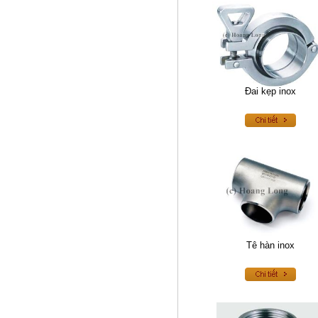
Đai kẹp inox
Van bướm inox gioăng PTFE
Tê hàn inox