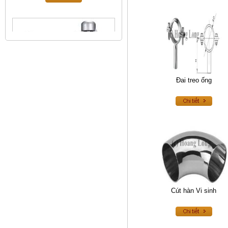
Đai treo ống
Van an toàn inox
Cút hàn Vi sinh