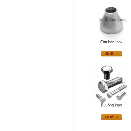
Van cửa chặn inox
Côn hàn inox
Bu lông inox
Van 1 chiều hơi thép