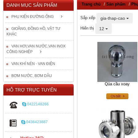
Trang chủ
/
Sản phẩm
/
Phụ
DANH MỤC SẢN PHẨM
PHỤ KIỆN ĐƯỜNG ỐNG
Sắp xếp
gia-thap-cao
Hiển thị
12
GIOĂNG, ĐỒNG HỒ, VẬT TƯ
KHÁC
VAN HƠI,VAN NƯỚC,VAN INOX
CÔNG NGHIỆP
VAN KHÍ NÉN - VAN ĐIỆN
BƠM NƯỚC, BƠM DẦU
Qủa cầu xoay
HỖ TRỢ TRỰC TUYẾN
0422148266
0436423887