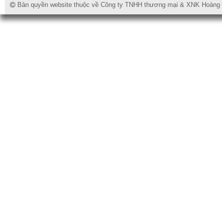
Bản quyền website thuộc về Công ty TNHH thương mại & XNK Hoàng Lo
Van cửa chặn inox
Van 1 chiều hơi thép