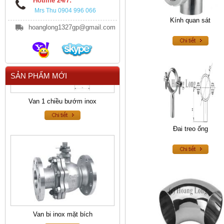
Hotline 24/7:
Mrs Thu 0904 996 066
Kính quan sát
hoanglong1327gp@gmail.com
SẢN PHẨM MỚI
Van 1 chiều bướm inox
Đai treo ống
Van bi inox mặt bích