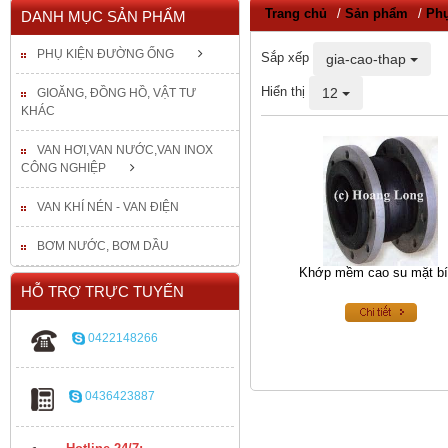
Trang chủ
/
Sản phẩm
/
Phụ
DANH MỤC SẢN PHẨM
PHỤ KIỆN ĐƯỜNG ỐNG
Sắp xếp
gia-cao-thap
Hiển thị
12
GIOĂNG, ĐỒNG HỒ, VẬT TƯ
KHÁC
VAN HƠI,VAN NƯỚC,VAN INOX
CÔNG NGHIỆP
VAN KHÍ NÉN - VAN ĐIỆN
BƠM NƯỚC, BƠM DẦU
Khớp mềm cao su mặt b
HỖ TRỢ TRỰC TUYẾN
0422148266
0436423887