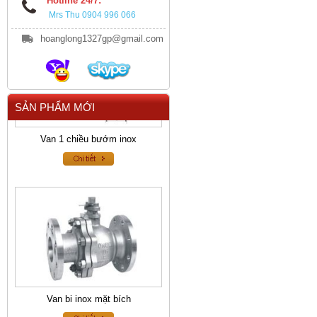
Hotline 24/7:
Mrs Thu 0904 996 066
hoanglong1327gp@gmail.com
SẢN PHẨM MỚI
Van 1 chiều bướm inox
Van bi inox mặt bích