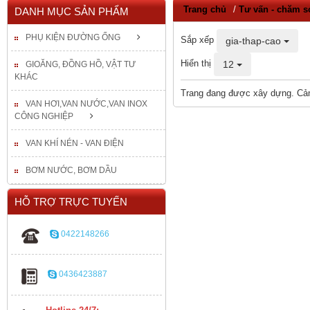
Trang chủ
/
Tư vấn - chăm s
DANH MỤC SẢN PHẨM
PHỤ KIỆN ĐƯỜNG ỐNG
Sắp xếp
gia-thap-cao
Hiển thị
12
GIOĂNG, ĐỒNG HỒ, VẬT TƯ
KHÁC
Trang đang được xây dựng. Cả
VAN HƠI,VAN NƯỚC,VAN INOX
CÔNG NGHIỆP
VAN KHÍ NÉN - VAN ĐIỆN
BƠM NƯỚC, BƠM DẦU
HỖ TRỢ TRỰC TUYẾN
0422148266
0436423887