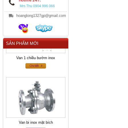
Hotline 24/7:
Mrs Thu 0904 996 066
hoanglong1327gp@gmail.com
SẢN PHẨM MỚI
Van 1 chiều bướm inox
Van bi inox mặt bích