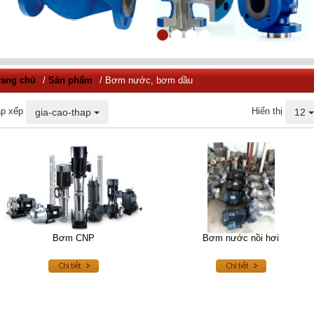
rang chủ
/
Sản phẩm
/ Bơm nước, bơm dầu
p xếp
Hiển thị
gia-cao-thap
12
Bơm CNP
Bơm nước nồi hơi