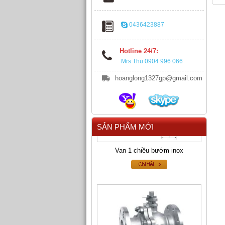
0436423887
Hotline 24/7:
Mrs Thu 0904 996 066
hoanglong1327gp@gmail.com
SẢN PHẨM MỚI
Van 1 chiều bướm inox