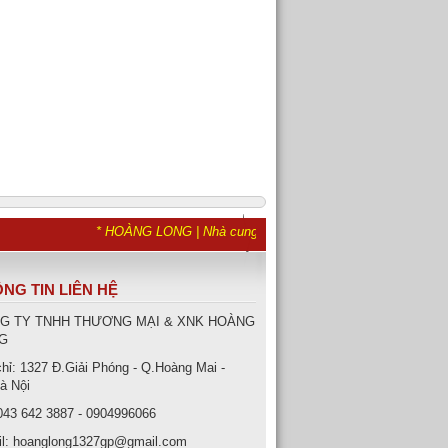
* HOÀNG LONG | Nhà cung cấp hàng đầu về van inox - Van hơi 
NG TIN LIÊN HỆ
G TY TNHH THƯƠNG MẠI & XNK HOÀNG
G
chỉ: 1327 Đ.Giải Phóng - Q.Hoàng Mai -
à Nội
043 642 3887 - 0904996066
l: hoanglong1327gp@gmail.com