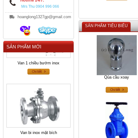
Hotline 24/7:
Mrs Thu 0904 996 066
hoanglong1327gp@gmail.com
SẢN PHẨM TIÊU BIỂU
SẢN PHẨM MỚI
Van 1 chiều bướm inox
Qủa cầu xoay
Van bi inox mặt bích