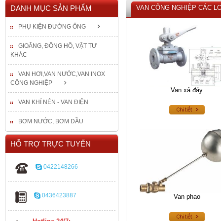
DANH MỤC SẢN PHẨM
VAN CÔNG NGHIỆP CÁC LO
PHỤ KIỆN ĐƯỜNG ỐNG
GIOĂNG, ĐỒNG HỒ, VẬT TƯ
KHÁC
VAN HƠI,VAN NƯỚC,VAN INOX
CÔNG NGHIỆP
Van xả đáy
VAN KHÍ NÉN - VAN ĐIỆN
BƠM NƯỚC, BƠM DẦU
HỖ TRỢ TRỰC TUYẾN
0422148266
0436423887
Van phao