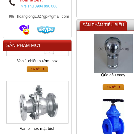
Hotline 24/7:
Mrs Thu 0904 996 066
hoanglong1327gp@gmail.com
SẢN PHẨM TIÊU BIỂU
SẢN PHẨM MỚI
Van 1 chiều bướm inox
Qủa cầu xoay
Van bi inox mặt bích