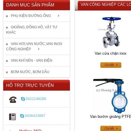
DANH MỤC SẢN PHẨM
VAN CÔNG NGHIỆP CÁC LO
PHỤ KIỆN ĐƯỜNG ỐNG
GIOĂNG, ĐỒNG HỒ, VẬT TƯ
KHÁC
VAN HƠI,VAN NƯỚC,VAN INOX
CÔNG NGHIỆP
Van cửa chặn inox
VAN KHÍ NÉN - VAN ĐIỆN
BƠM NƯỚC, BƠM DẦU
HỖ TRỢ TRỰC TUYẾN
0422148266
0436423887
Van bướm gioăng PTF